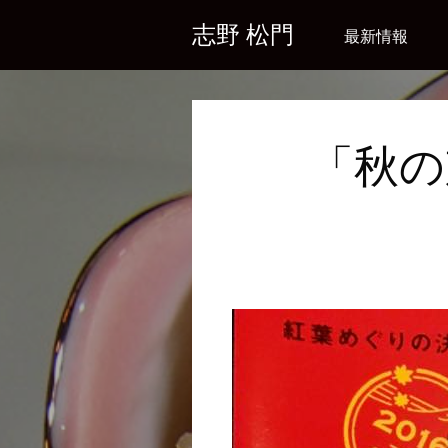
Skip
志野 松門
最新情報
to
content
「秋の