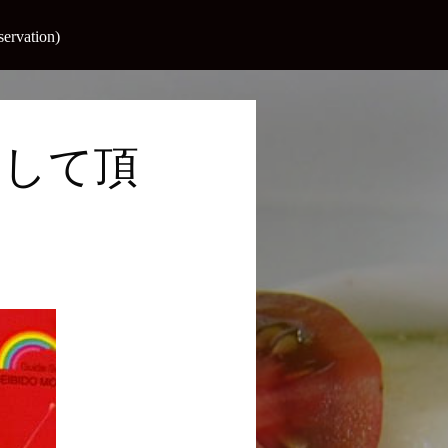
vation)
載して頂