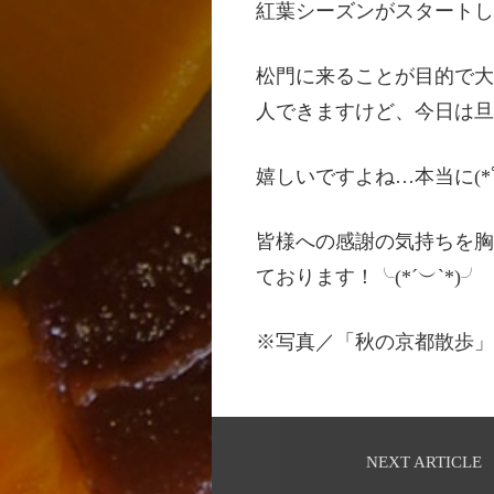
紅葉シーズンがスタートし
松門に来ることが目的で大
人できますけど、今日は旦
嬉しいですよね…本当に(*ﾟ
皆様への感謝の気持ちを胸
ております！╰(*´︶`*)╯
※写真／「秋の京都散歩」さ
NEXT ARTICLE