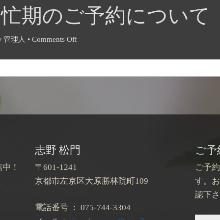
月繁忙期のご予約について
y
管理人
•
Comments Off
志野 松門
ご予
信中！
〒601-1241
ご予
京都市左京区大原勝林院町109
す。
認下
電話番号 ： 075-744-3304