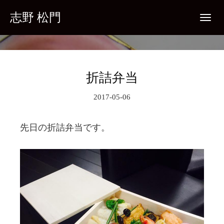
Skip
志野 松門
T
to
o
g
content
g
l
e
n
a
v
i
折詰弁当
g
a
t
i
2017-05-06
o
n
先日の折詰弁当です。